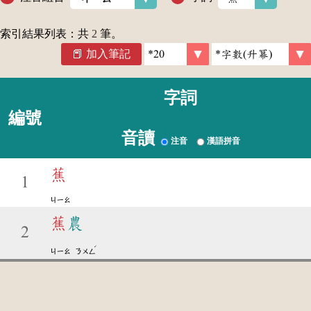
索引結果列表：共
2
筆。
加入筆記
字詞
編號
音讀
注音
漢語拼音
蕉
1
ㄐㄧㄠ
蕉
農
2
ˊ
ㄐㄧㄠ
ㄋㄨㄥ