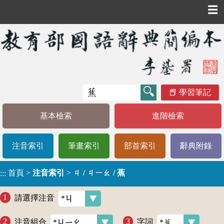
☰
學習筆記
基本檢索
進階檢索
注音索引
筆畫索引
部首索引
辭典附錄
首頁
>
注音索引
>
ㄐ / ㄐㄧㄠ / 蕉
:::
請選擇注音
注音組合
字詞