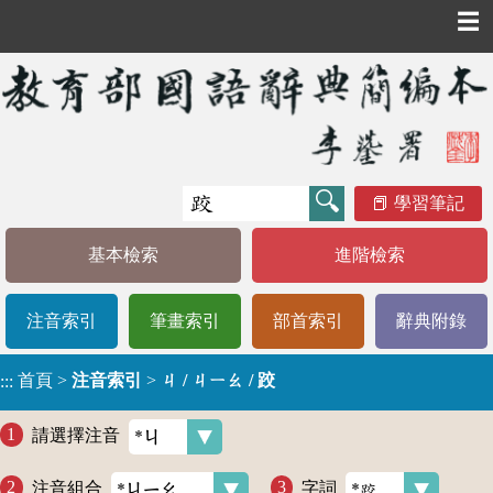
☰
學習筆記
基本檢索
進階檢索
注音索引
筆畫索引
部首索引
辭典附錄
首頁
>
注音索引
>
ㄐ / ㄐㄧㄠ / 跤
:::
請選擇注音
注音組合
字詞