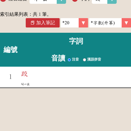
索引結果列表：共
1
筆。
加入筆記
字詞
編號
音讀
注音
漢語拼音
跤
1
ㄐㄧㄠ