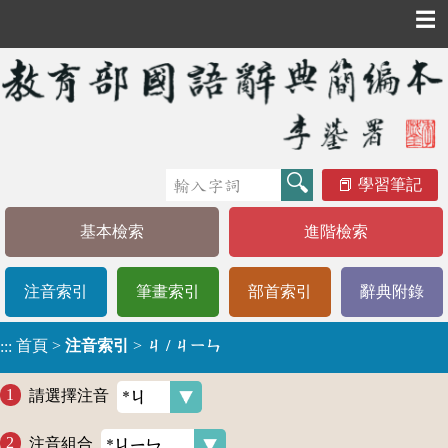
☰
學習筆記
基本檢索
進階檢索
注音索引
筆畫索引
部首索引
辭典附錄
首頁
>
注音索引
>
ㄐ / ㄐㄧㄣ
:::
請選擇注音
注音組合