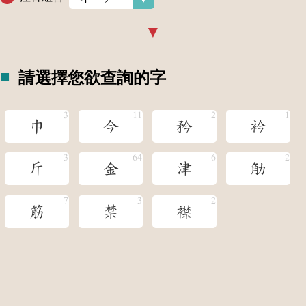
請選擇您欲查詢的字
巾
今
矜
衿
斤
金
津
觔
筋
禁
襟