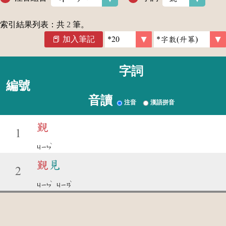
索引結果列表：共
2
筆。
加入筆記
字詞
編號
音讀
注音
漢語拼音
覲
1
ˋ
ㄐㄧㄣ
覲
見
2
ˋ
ˋ
ㄐㄧㄣ
ㄐㄧㄢ