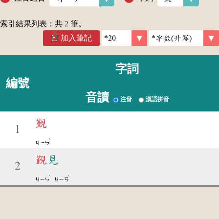
索引結果列表：共
2
筆。
加入筆記
字詞
編號
音讀
注音
漢語拼音
覲
1
ˋ
ㄐㄧㄣ
覲
見
2
ˋ
ˋ
ㄐㄧㄣ
ㄐㄧㄢ