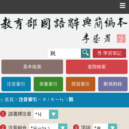
☰
學習筆記
基本檢索
進階檢索
注音索引
筆畫索引
部首索引
辭典附錄
首頁
>
注音索引
>
ㄐ / ㄐㄧㄣˋ / 覲
:::
請選擇注音
注音組合
字詞