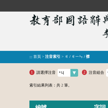
首頁
>
注音索引
>
ㄐ / ㄐㄧㄣ / 襟
:::
請選擇注音
注音組合
索引結果列表：共
2
筆。
編號
字詞