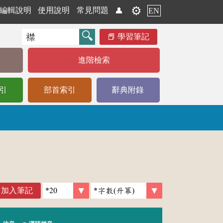
⚙️
編輯說明
使用說明
常見問題
👤
EN
學習筆記
進階檢索
引
部首索引
辭典附錄
加入筆記