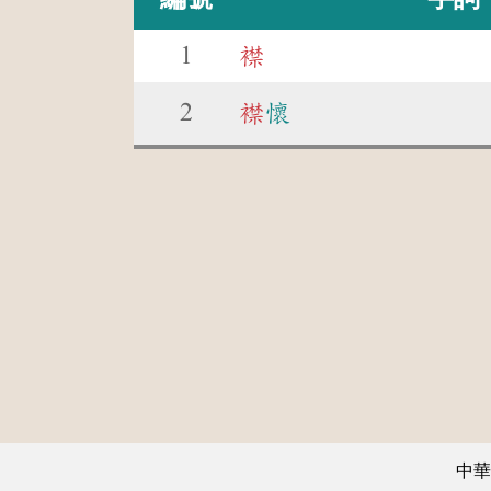
1
襟
2
襟
懷
中華