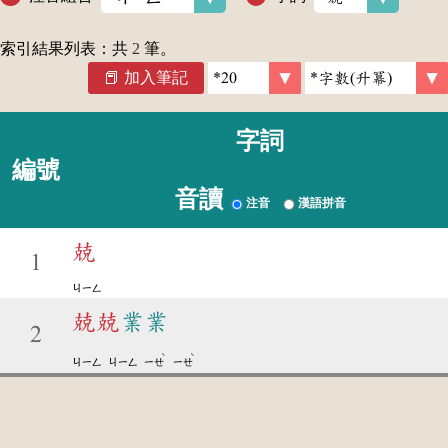
索引結果列表：共
2
筆。
加入筆記
字詞
編號
音讀
注音
漢語拼音
兢
1
ㄐㄧㄥ
兢
兢
業業
2
ˋ
ˋ
ㄐㄧㄥ
ㄐㄧㄥ
ㄧㄝ
ㄧㄝ