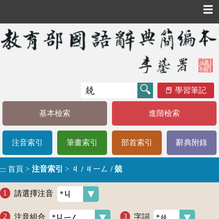
☰
學習筆記
基本檢索
進階檢索
注音索引
筆畫索引
部首索引
辭典附錄
首頁
>
注音索引
>
ㄐ / ㄐㄧㄥ / 兢
:::
請選擇注音
注音組合
字詞