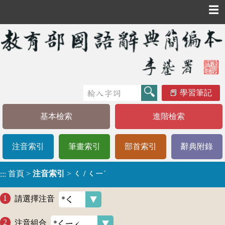
☰
學習筆記
基本檢索
進階檢索
注音索引
筆畫索引
部首索引
辭典附錄
首頁
>
注音索引
>
ㄑ / ㄑㄧˊ
:::
請選擇注音
注音組合