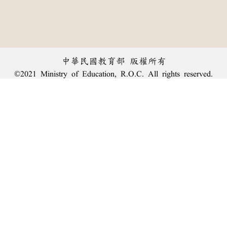
中華民國教育部 版權所有
©2021 Ministry of Education, R.O.C. All rights reserved.
︿
:::
個資法及隱私聲明
|
辭典公眾授權網
|
意見交流
|
網網相連
三峽總院區地址：新北市三峽區三樹路2號、
臺北院區地址：臺北市大安區和平東路一段179號、
回頂端
臺中院區地址：臺中市豐原區師範街67號
電話總機：
(02)7740-7890
、
傳真：(02)7740-7064、
TANet VoIP：9009-7890
線上人數: 1447