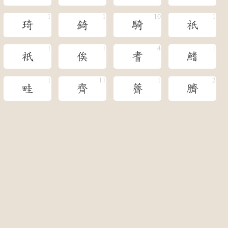
琦
錡
騎
祇
衹
俟
耆
鰭
畦
齊
薺
臍