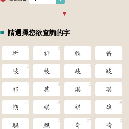
請選擇您欲查詢的字
圻
祈
頎
蘄
岐
枝
歧
跂
祁
其
淇
琪
期
棋
祺
旗
騏
麒
奇
崎