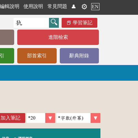
⚙️
編輯說明
使用說明
常見問題
👤
EN
學習筆記
進階檢索
引
部首索引
辭典附錄
加入筆記