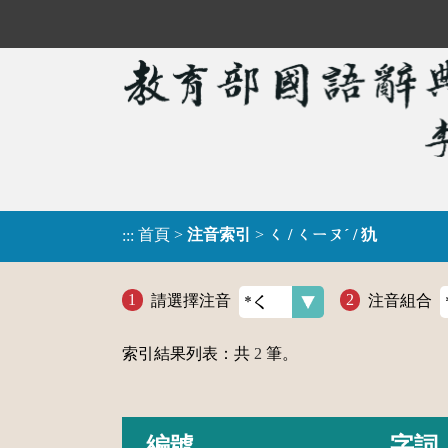
首頁
>
注音索引
>
ㄑ / ㄑㄧㄡˊ / 犰
:::
請選擇注音
注音組合
索引結果列表：共
2
筆。
編號
字詞