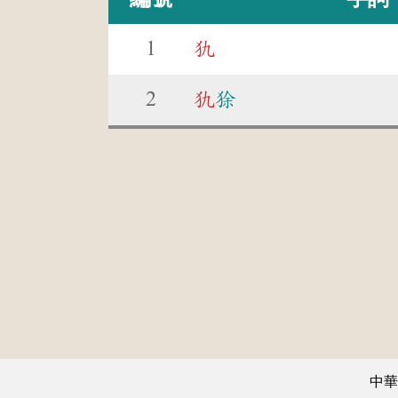
1
犰
2
犰
狳
中華