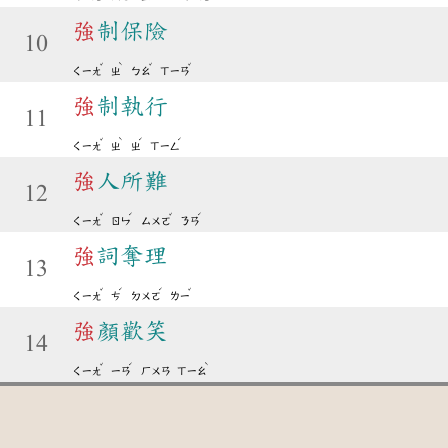
強
制保險
10
ˇ
ˋ
ˇ
ˇ
ㄑㄧㄤ
ㄓ
ㄅㄠ
ㄒㄧㄢ
強
制執行
11
ˇ
ˋ
ˊ
ˊ
ㄑㄧㄤ
ㄓ
ㄓ
ㄒㄧㄥ
強
人所難
12
ˇ
ˊ
ˇ
ˊ
ㄑㄧㄤ
ㄖㄣ
ㄙㄨㄛ
ㄋㄢ
強
詞奪理
13
ˇ
ˊ
ˊ
ˇ
ㄑㄧㄤ
ㄘ
ㄉㄨㄛ
ㄌㄧ
強
顏歡笑
14
ˇ
ˊ
ˋ
ㄑㄧㄤ
ㄧㄢ
ㄏㄨㄢ
ㄒㄧㄠ