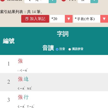
索引結果列表：共
14
筆。
加入筆記
字詞
編號
音讀
注音
漢語拼音
強
1
ˇ
ㄑㄧㄤ
強
迫
2
ˇ
ˋ
ㄑㄧㄤ
ㄆㄛ
強
行
3
ˇ
ˊ
ㄑㄧㄤ
ㄒㄧㄥ