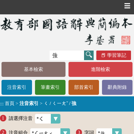
☰
學習筆記
基本檢索
進階檢索
注音索引
筆畫索引
部首索引
辭典附錄
首頁
>
注音索引
>
ㄑ / ㄑㄧㄤˇ / 強
:::
請選擇注音
注音組合
字詞