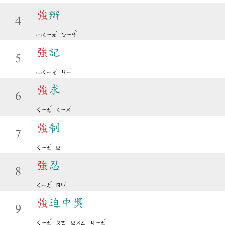
強
辯
4
ˇ
ˋ
ㄑㄧㄤ
ㄅㄧㄢ
強
記
5
ˇ
ˋ
ㄑㄧㄤ
ㄐㄧ
強
求
6
ˇ
ˊ
ㄑㄧㄤ
ㄑㄧㄡ
強
制
7
ˇ
ˋ
ㄑㄧㄤ
ㄓ
強
忍
8
ˇ
ˇ
ㄑㄧㄤ
ㄖㄣ
強
迫中獎
9
ˇ
ˋ
ˋ
ˇ
ㄑㄧㄤ
ㄆㄛ
ㄓㄨㄥ
ㄐㄧㄤ