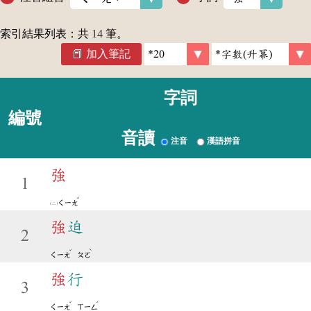
索引結果列表：共
14
筆。
加入筆記
字詞
編號
音讀
注音
漢語拼音
強
1
ˇ
ㄑㄧㄤ
強
迫
2
ˇ
ˋ
ㄑㄧㄤ
ㄆㄛ
強
行
3
ˇ
ˊ
ㄑㄧㄤ
ㄒㄧㄥ