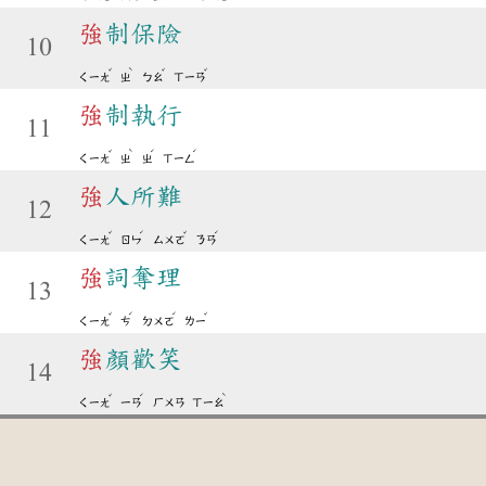
強
制保險
10
ˇ
ˋ
ˇ
ˇ
ㄑㄧㄤ
ㄓ
ㄅㄠ
ㄒㄧㄢ
強
制執行
11
ˇ
ˋ
ˊ
ˊ
ㄑㄧㄤ
ㄓ
ㄓ
ㄒㄧㄥ
強
人所難
12
ˇ
ˊ
ˇ
ˊ
ㄑㄧㄤ
ㄖㄣ
ㄙㄨㄛ
ㄋㄢ
強
詞奪理
13
ˇ
ˊ
ˊ
ˇ
ㄑㄧㄤ
ㄘ
ㄉㄨㄛ
ㄌㄧ
強
顏歡笑
14
ˇ
ˊ
ˋ
ㄑㄧㄤ
ㄧㄢ
ㄏㄨㄢ
ㄒㄧㄠ