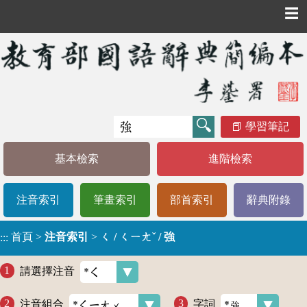
☰
學習筆記
基本檢索
進階檢索
注音索引
筆畫索引
部首索引
辭典附錄
首頁
>
注音索引
>
ㄑ / ㄑㄧㄤˇ / 強
:::
請選擇注音
注音組合
字詞