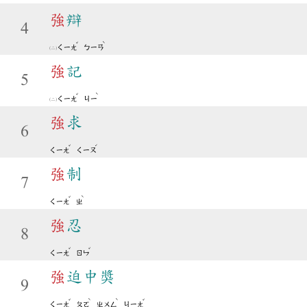
強
辯
4
ˇ
ˋ
ㄑㄧㄤ
ㄅㄧㄢ
強
記
5
ˇ
ˋ
ㄑㄧㄤ
ㄐㄧ
強
求
6
ˇ
ˊ
ㄑㄧㄤ
ㄑㄧㄡ
強
制
7
ˇ
ˋ
ㄑㄧㄤ
ㄓ
強
忍
8
ˇ
ˇ
ㄑㄧㄤ
ㄖㄣ
強
迫中獎
9
ˇ
ˋ
ˋ
ˇ
ㄑㄧㄤ
ㄆㄛ
ㄓㄨㄥ
ㄐㄧㄤ