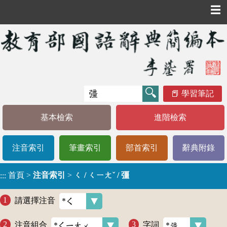
☰
學習筆記
基本檢索
進階檢索
注音索引
筆畫索引
部首索引
辭典附錄
首頁
>
注音索引
>
ㄑ / ㄑㄧㄤˇ / 彊
:::
請選擇注音
注音組合
字詞