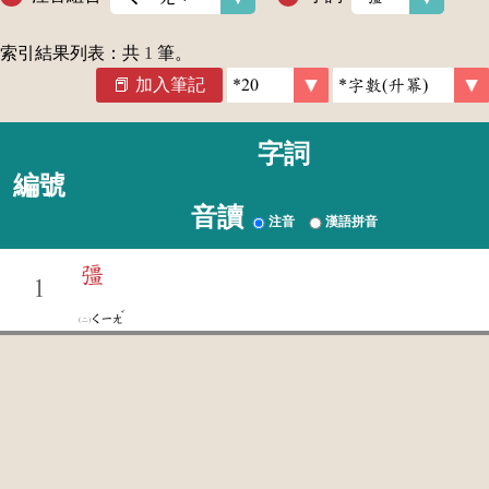
索引結果列表：共
1
筆。
加入筆記
字詞
編號
音讀
注音
漢語拼音
彊
1
ˇ
ㄑㄧㄤ