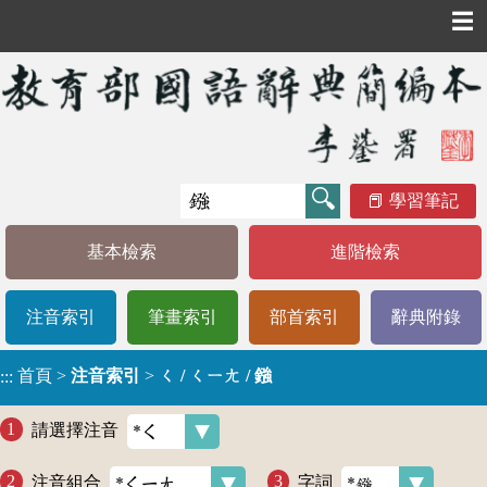
☰
學習筆記
基本檢索
進階檢索
注音索引
筆畫索引
部首索引
辭典附錄
首頁
>
注音索引
>
ㄑ / ㄑㄧㄤ / 鏹
:::
請選擇注音
注音組合
字詞