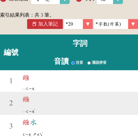
索引結果列表：共
3
筆。
加入筆記
字詞
編號
音讀
注音
漢語拼音
鏹
1
ㄑㄧㄤ
鏹
2
ˇ
ㄑㄧㄤ
鏹
水
3
ˇ
ㄑㄧㄤ
ㄕㄨㄟ