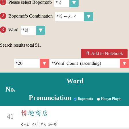
Please select Bopomofo
Bopomofo Combination
Word
Search results total
51
.
Add to Notebook
Word
No.
Pronunciation
Bopomofo
Hanyu Pinyin
情
趣商店
41
ˊ
ˋ
ˋ
ㄑㄧㄥ
ㄑㄩ
ㄕㄤ
ㄉㄧㄢ