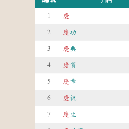
1
慶
2
慶
功
3
慶
典
4
慶
賀
5
慶
幸
6
慶
祝
7
慶
生