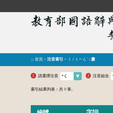
首頁
>
注音索引
>
ㄑ / ㄑㄧㄥˋ / 慶
:::
請選擇注音
注音組合
索引結果列表：共
9
筆。
編號
字詞