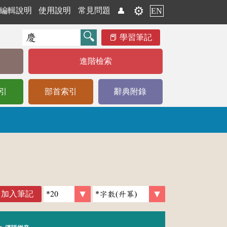
⚙️
編輯說明
使用說明
常見問題
👤
EN
學習筆記
進階檢索
引
部首索引
辭典附錄
加入筆記