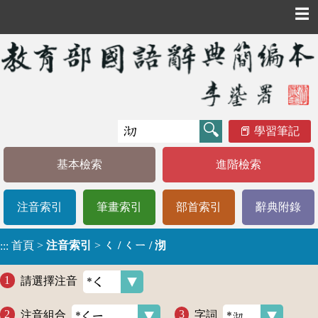
☰
學習筆記
基本檢索
進階檢索
注音索引
筆畫索引
部首索引
辭典附錄
首頁
>
注音索引
>
ㄑ / ㄑㄧ / 沏
:::
請選擇注音
注音組合
字詞