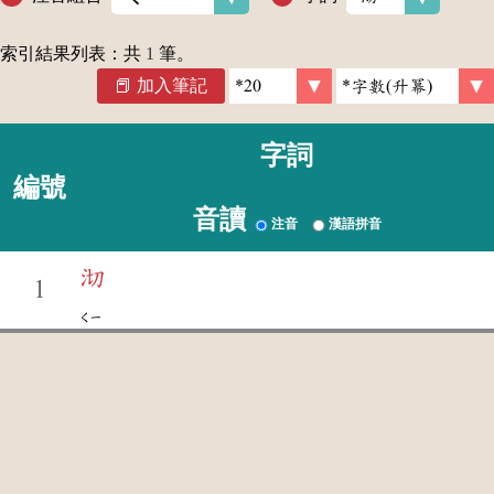
索引結果列表：共
1
筆。
加入筆記
字詞
編號
音讀
注音
漢語拼音
沏
1
ㄑㄧ