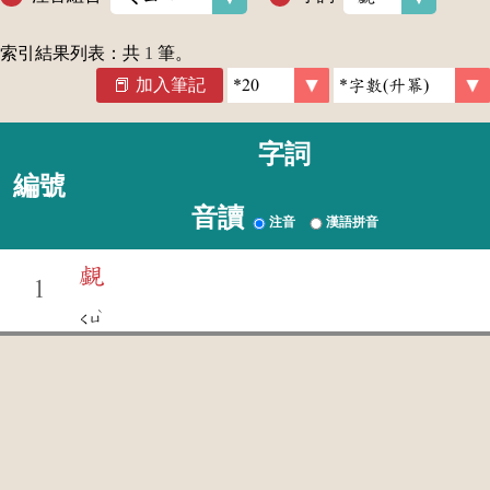
索引結果列表：共
1
筆。
加入筆記
字詞
編號
音讀
注音
漢語拼音
覷
1
ˋ
ㄑㄩ