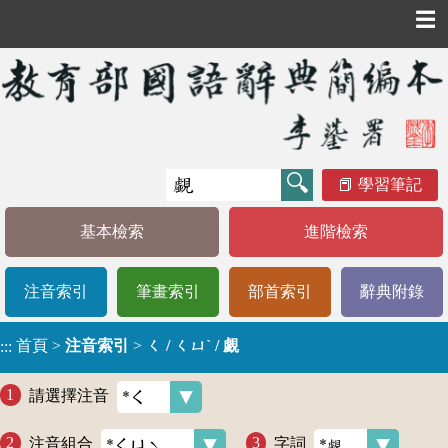
☰
學習筆記
基本檢索
進階檢索
注音索引
筆畫索引
部首索引
辭典附錄
首頁
>
注音索引
>
ㄑ / ㄑㄩˋ / 覷
:::
請選擇注音
注音組合
字詞