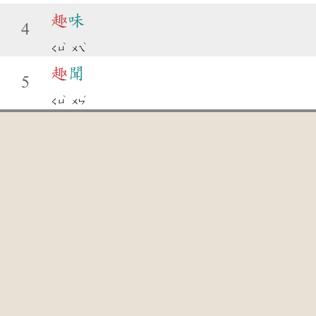
趣
味
4
ˋ
ˋ
ㄑㄩ
ㄨㄟ
趣
聞
5
ˋ
ˊ
ㄑㄩ
ㄨㄣ