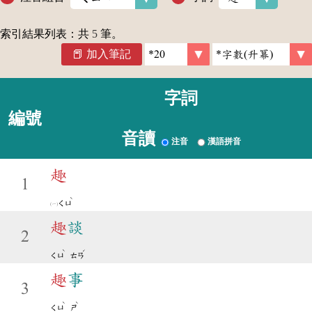
索引結果列表：共
5
筆。
加入筆記
字詞
編號
音讀
注音
漢語拼音
趣
1
ˋ
ㄑㄩ
趣
談
2
ˋ
ˊ
ㄑㄩ
ㄊㄢ
趣
事
3
ˋ
ˋ
ㄑㄩ
ㄕ