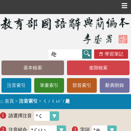
☰
學習筆記
基本檢索
進階檢索
注音索引
筆畫索引
部首索引
辭典附錄
首頁
>
注音索引
>
ㄑ / ㄑㄩˋ / 趣
:::
請選擇注音
注音組合
字詞