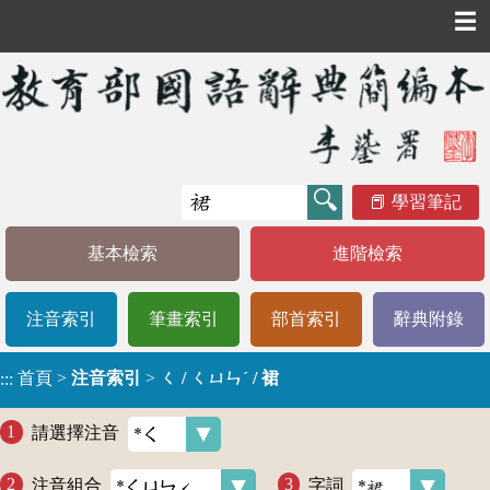
☰
學習筆記
基本檢索
進階檢索
注音索引
筆畫索引
部首索引
辭典附錄
首頁
>
注音索引
>
ㄑ / ㄑㄩㄣˊ / 裙
:::
請選擇注音
注音組合
字詞