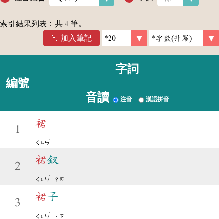
索引結果列表：共
4
筆。
加入筆記
字詞
編號
音讀
注音
漢語拼音
裙
1
ˊ
ㄑㄩㄣ
裙
釵
2
ˊ
ㄑㄩㄣ
ㄔㄞ
裙
子
3
ˊ
ㄑㄩㄣ
˙ㄗ