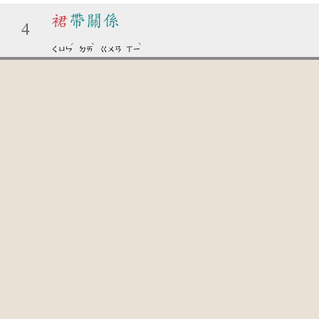
裙
帶關係
4
ˊ
ˋ
ˋ
ㄑㄩㄣ
ㄉㄞ
ㄍㄨㄢ
ㄒㄧ