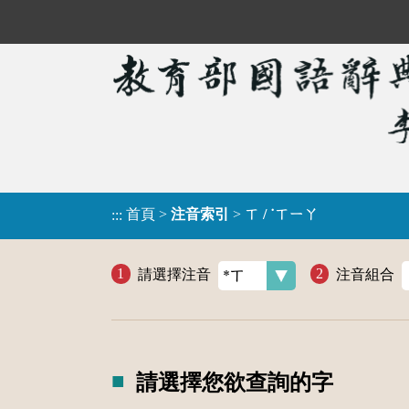
首頁
>
注音索引
>
ㄒ / ˙ㄒㄧㄚ
:::
請選擇注音
注音組合
請選擇您欲查詢的字