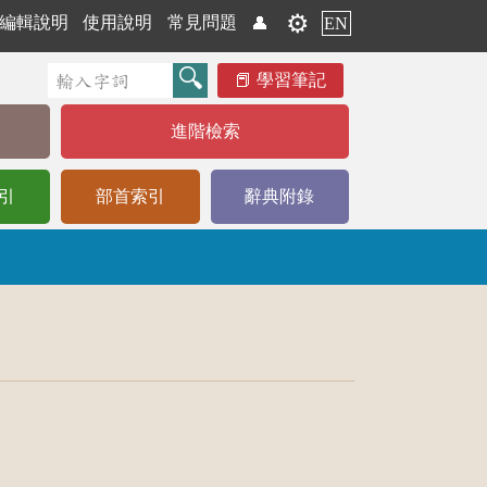
⚙️
編輯說明
使用說明
常見問題
👤
EN
學習筆記
進階檢索
引
部首索引
辭典附錄