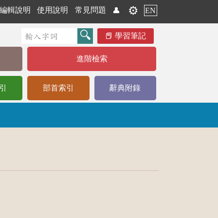
⚙️
編輯說明
使用說明
常見問題
👤
EN
學習筆記
進階檢索
引
部首索引
辭典附錄