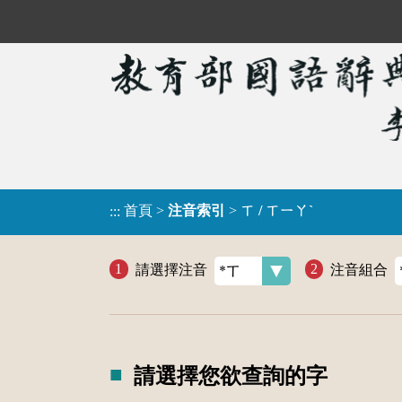
首頁
>
注音索引
>
ㄒ / ㄒㄧㄚˋ
:::
請選擇注音
注音組合
請選擇您欲查詢的字