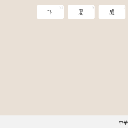
下
夏
廈
中華