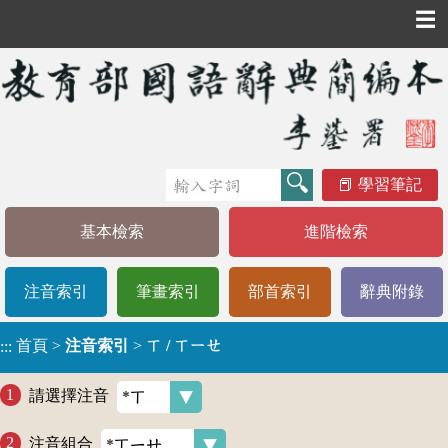
☰
學習筆記
基本檢索
進階檢索
注音索引
筆畫索引
部首索引
辭典附錄
首頁
>
注音索引
>
ㄒ / ㄒㄧㄝ
:::
請選擇注音
注音組合