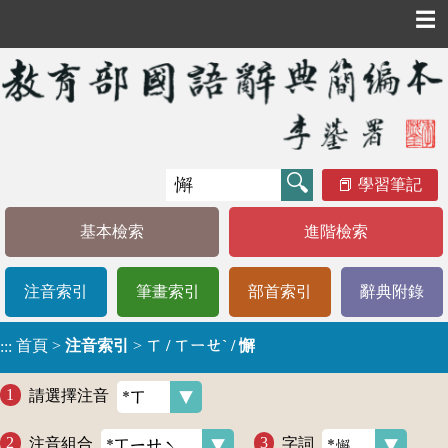
☰
學習筆記
基本檢索
進階檢索
注音索引
筆畫索引
部首索引
辭典附錄
首頁
>
注音索引
>
ㄒ / ㄒㄧㄝˋ / 懈
:::
請選擇注音
注音組合
字詞