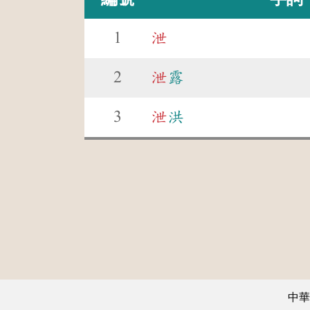
1
泄
2
泄
露
3
泄
洪
中華