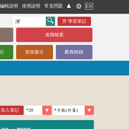
⚙️
編輯說明
使用說明
常見問題
👤
EN
學習筆記
進階檢索
引
部首索引
辭典附錄
加入筆記