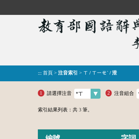
首頁
>
注音索引
>
ㄒ / ㄒㄧㄝˋ / 泄
:::
請選擇注音
注音組合
索引結果列表：共
3
筆。
編號
字詞