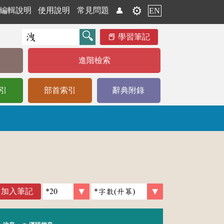
⚙️
編輯說明
使用說明
常見問題
👤
EN
學習筆記
進階檢索
引
部首索引
辭典附錄
加入筆記