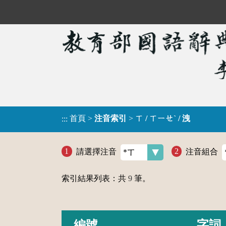
首頁
>
注音索引
>
ㄒ / ㄒㄧㄝˋ / 洩
:::
請選擇注音
注音組合
索引結果列表：共
9
筆。
編號
字詞