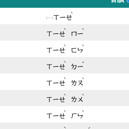
ˋ
ㄒㄧㄝ
ˋ
ˋ
ㄒㄧㄝ
ㄇㄧ
ˋ
ˋ
ㄒㄧㄝ
ㄈㄣ
ˋ
ˇ
ㄒㄧㄝ
ㄉㄧ
ˋ
ˋ
ㄒㄧㄝ
ㄌㄡ
ˋ
ˋ
ㄒㄧㄝ
ㄌㄨ
ˋ
ˋ
ㄒㄧㄝ
ㄏㄣ
ˋ
ˊ