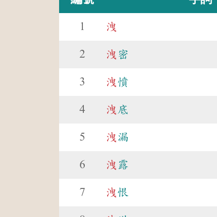
1
洩
2
洩
密
3
洩
憤
4
洩
底
5
洩
漏
6
洩
露
7
洩
恨