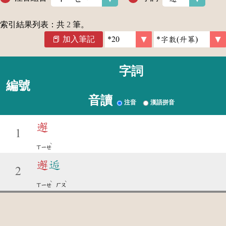
索引結果列表：共
2
筆。
加入筆記
字詞
編號
音讀
注音
漢語拼音
邂
1
ˋ
ㄒㄧㄝ
邂
逅
2
ˋ
ˋ
ㄒㄧㄝ
ㄏㄡ