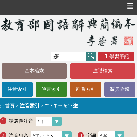
☰
學習筆記
基本檢索
進階檢索
注音索引
筆畫索引
部首索引
辭典附錄
首頁
>
注音索引
>
ㄒ / ㄒㄧㄝˋ / 邂
:::
請選擇注音
注音組合
字詞