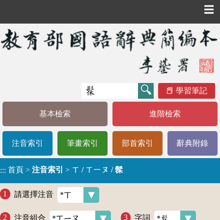
☰
學習筆記
基本檢索
進階檢索
注音索引
筆畫索引
部首索引
辭典附錄
首頁
>
注音索引
>
ㄒ / ㄒㄧㄡ / 髹
:::
請選擇注音
注音組合
字詞