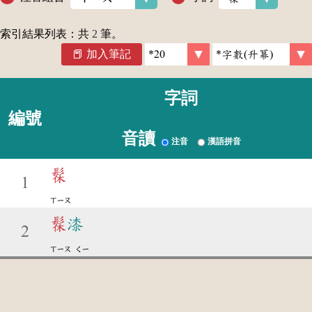
索引結果列表：共
2
筆。
加入筆記
字詞
編號
音讀
注音
漢語拼音
髹
1
ㄒㄧㄡ
髹
漆
2
ㄒㄧㄡ
ㄑㄧ