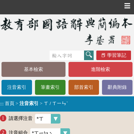
☰
學習筆記
基本檢索
進階檢索
注音索引
筆畫索引
部首索引
辭典附錄
首頁
>
注音索引
>
ㄒ / ㄒㄧㄣˋ
:::
請選擇注音
注音組合