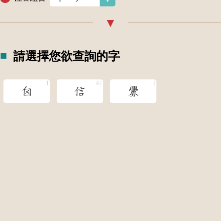
請選擇您欲查詢的字
囟
信
釁