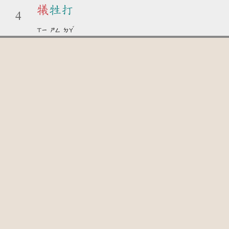
犧
牲打
4
ˇ
ㄒㄧ
ㄕㄥ
ㄉㄚ