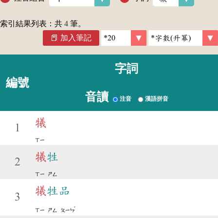
索引結果列表：共
4
筆。
加入筆記
字詞
編號
音讀
注音
漢語拼音
犧
1
ㄒㄧ
犧
牲
2
ㄒㄧ
ㄕㄥ
犧
牲品
3
ˇ
ㄒㄧ
ㄕㄥ
ㄆㄧㄣ