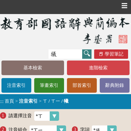
☰
學習筆記
基本檢索
進階檢索
注音索引
筆畫索引
部首索引
辭典附錄
首頁
>
注音索引
>
ㄒ / ㄒㄧ / 犧
:::
請選擇注音
注音組合
字詞