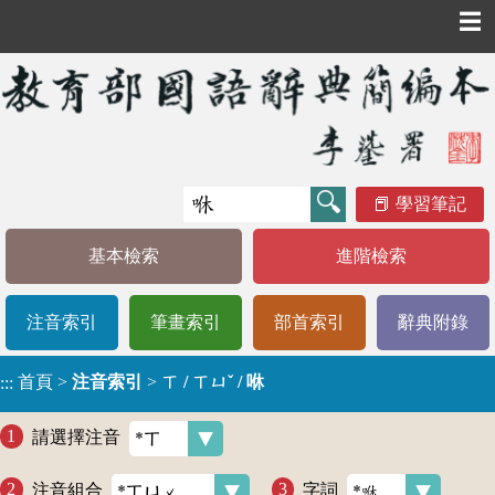
☰
學習筆記
基本檢索
進階檢索
注音索引
筆畫索引
部首索引
辭典附錄
首頁
>
注音索引
>
ㄒ / ㄒㄩˇ / 咻
:::
請選擇注音
注音組合
字詞