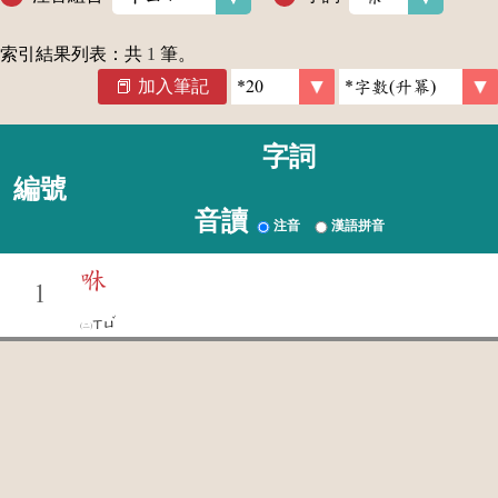
索引結果列表：共
1
筆。
加入筆記
字詞
編號
音讀
注音
漢語拼音
咻
1
ˇ
ㄒㄩ