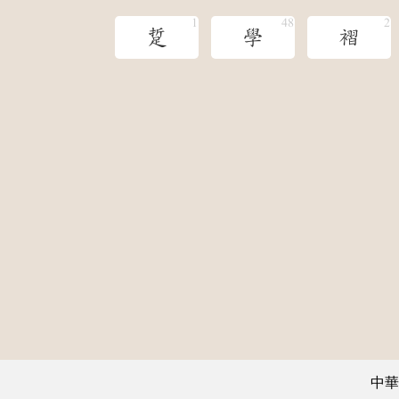
踅
學
褶
中華