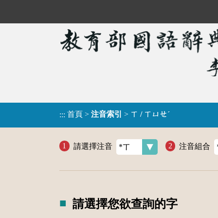
首頁
>
注音索引
>
ㄒ / ㄒㄩㄝˊ
:::
請選擇注音
注音組合
請選擇您欲查詢的字