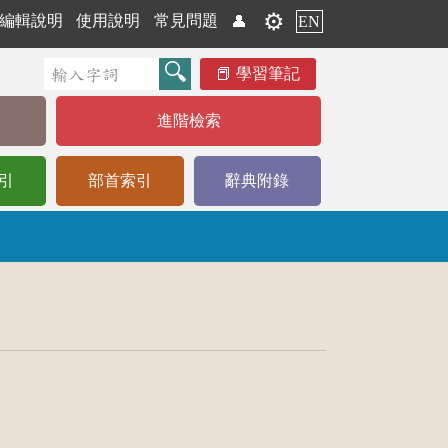
⚙️
編輯說明
使用說明
常見問題
👤
EN
學習筆記
進階檢索
引
部首索引
辭典附錄