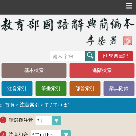
☰
學習筆記
基本檢索
進階檢索
注音索引
筆畫索引
部首索引
辭典附錄
首頁
>
注音索引
>
ㄒ / ㄒㄩㄝˋ
:::
請選擇注音
注音組合