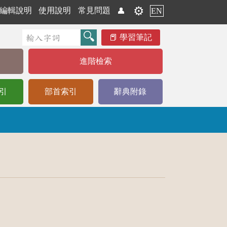
⚙️
編輯說明
使用說明
常見問題
👤
EN
學習筆記
進階檢索
引
部首索引
辭典附錄