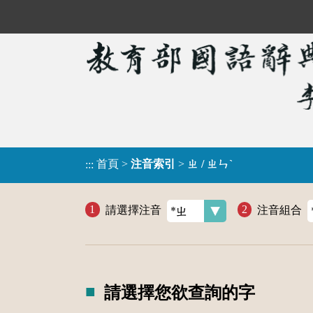
首頁
>
注音索引
>
ㄓ / ㄓㄣˋ
:::
請選擇注音
注音組合
請選擇您欲查詢的字