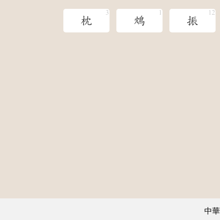
枕
鴆
振
中華