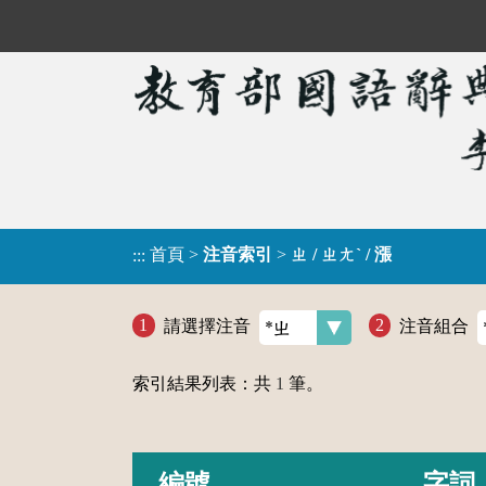
首頁
>
注音索引
>
ㄓ / ㄓㄤˋ / 漲
:::
請選擇注音
注音組合
索引結果列表：共
1
筆。
編號
字詞