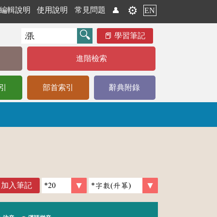
⚙️
編輯說明
使用說明
常見問題
👤
EN
學習筆記
進階檢索
引
部首索引
辭典附錄
加入筆記