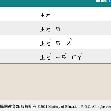
ˋ
ㄓㄤ
ˋ
ˋ
ㄓㄤ
ㄞ
ˋ
ˋ
ˋ
ㄓㄤ
ㄞ
ㄨ
ˋ
ˇ
ˇ
ㄓㄤ
ㄧㄢ
ㄈㄚ
民國教育部 版權所有
©2021 Ministry of Education, R.O.C. All rights res