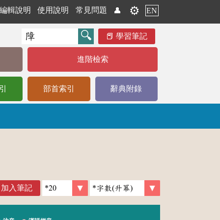
⚙️
編輯說明
使用說明
常見問題
👤
EN
學習筆記
進階檢索
引
部首索引
辭典附錄
加入筆記