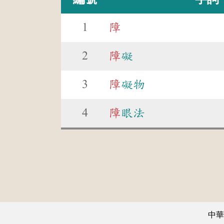
1
障
2
障
礙
3
障
礙物
4
障
眼法
中華