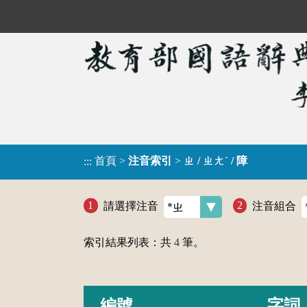
首頁
>
注音索引
>
ㄓ / ㄓㄤˋ / 障
:::
請選擇注音
注音組合
索引結果列表：共
4
筆。
編號
字詞