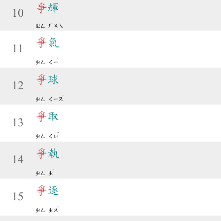
爭
輝
10
ㄓㄥ
ㄏㄨㄟ
爭
氣
11
ˋ
ㄓㄥ
ㄑㄧ
爭
球
12
ˊ
ㄓㄥ
ㄑㄧㄡ
爭
取
13
ˇ
ㄓㄥ
ㄑㄩ
爭
執
14
ˊ
ㄓㄥ
ㄓ
爭
逐
15
ˊ
ㄓㄥ
ㄓㄨ