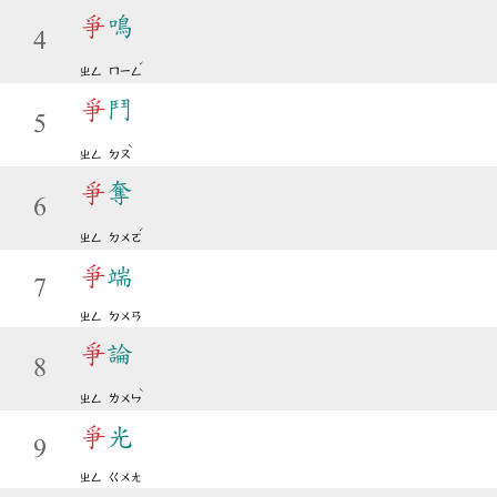
爭
鳴
4
ˊ
ㄓㄥ
ㄇㄧㄥ
爭
鬥
5
ˋ
ㄓㄥ
ㄉㄡ
爭
奪
6
ˊ
ㄓㄥ
ㄉㄨㄛ
爭
端
7
ㄓㄥ
ㄉㄨㄢ
爭
論
8
ˋ
ㄓㄥ
ㄌㄨㄣ
爭
光
9
ㄓㄥ
ㄍㄨㄤ