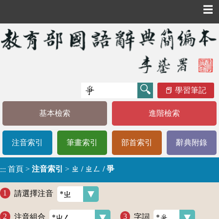
☰
學習筆記
基本檢索
進階檢索
注音索引
筆畫索引
部首索引
辭典附錄
首頁
>
注音索引
>
ㄓ / ㄓㄥ / 爭
:::
請選擇注音
注音組合
字詞