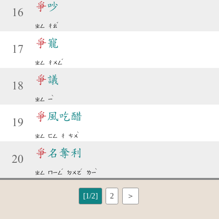
爭
吵
16
ˇ
ㄓㄥ
ㄔㄠ
爭
寵
17
ˇ
ㄓㄥ
ㄔㄨㄥ
爭
議
18
ˋ
ㄓㄥ
ㄧ
爭
風吃醋
19
ˋ
ㄓㄥ
ㄈㄥ
ㄔ
ㄘㄨ
爭
名奪利
20
ˊ
ˊ
ˋ
ㄓㄥ
ㄇㄧㄥ
ㄉㄨㄛ
ㄌㄧ
[1/2]
2
＞