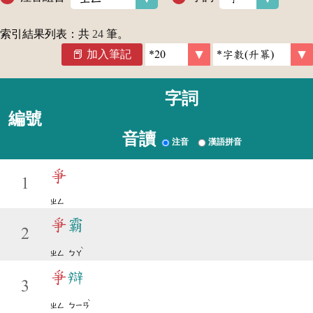
索引結果列表：共
24
筆。
加入筆記
字詞
編號
音讀
注音
漢語拼音
爭
1
ㄓㄥ
爭
霸
2
ˋ
ㄓㄥ
ㄅㄚ
爭
辯
3
ˋ
ㄓㄥ
ㄅㄧㄢ