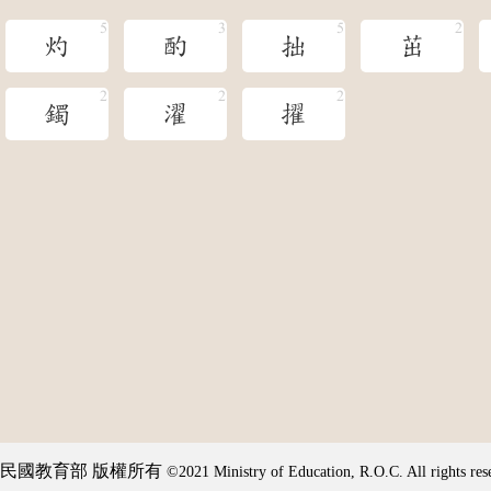
灼
酌
拙
茁
鐲
濯
擢
民國教育部 版權所有
©2021 Ministry of Education, R.O.C. All rights res