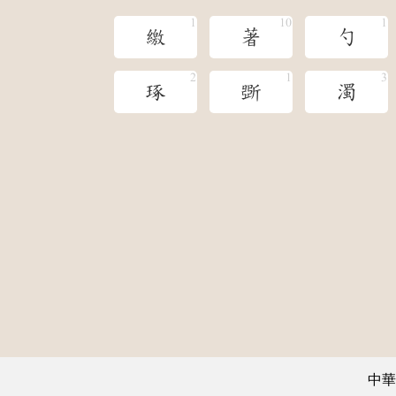
繳
著
勺
琢
斲
濁
中華