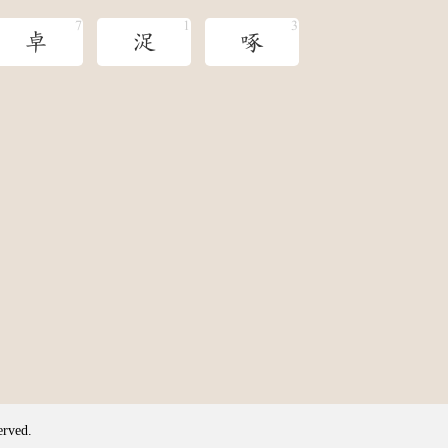
卓
浞
啄
erved.