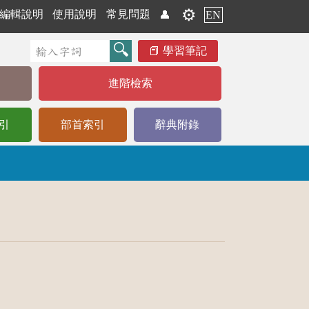
⚙️
編輯說明
使用說明
常見問題
👤
EN
學習筆記
進階檢索
引
部首索引
辭典附錄