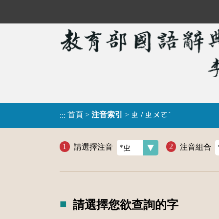
首頁
>
注音索引
>
ㄓ / ㄓㄨㄛˊ
:::
請選擇注音
注音組合
請選擇您欲查詢的字