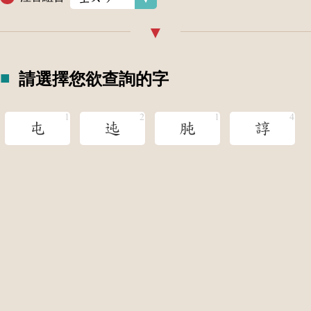
請選擇您欲查詢的字
屯
迍
肫
諄