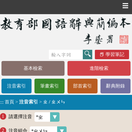
☰
學習筆記
基本檢索
進階檢索
注音索引
筆畫索引
部首索引
辭典附錄
首頁
>
注音索引
>
ㄓ / ㄓㄨㄣ
:::
請選擇注音
注音組合