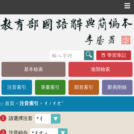
☰
學習筆記
基本檢索
進階檢索
注音索引
筆畫索引
部首索引
辭典附錄
首頁
>
注音索引
>
ㄔ / ㄔㄜˇ
:::
請選擇注音
注音組合