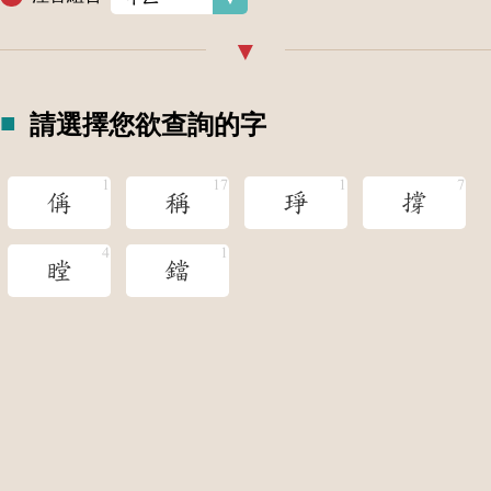
請選擇您欲查詢的字
偁
稱
琤
撐
瞠
鐺