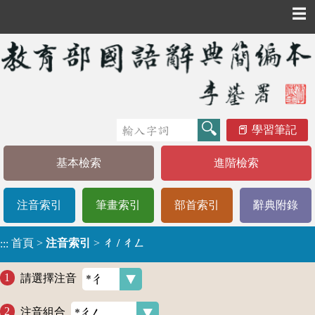
☰
學習筆記
基本檢索
進階檢索
注音索引
筆畫索引
部首索引
辭典附錄
首頁
>
注音索引
>
ㄔ / ㄔㄥ
:::
請選擇注音
注音組合