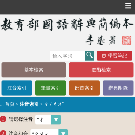
☰
學習筆記
基本檢索
進階檢索
注音索引
筆畫索引
部首索引
辭典附錄
首頁
>
注音索引
>
ㄔ / ㄔㄨˇ
:::
請選擇注音
注音組合