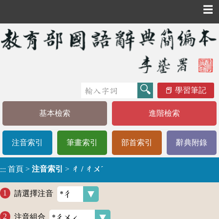
☰
學習筆記
基本檢索
進階檢索
注音索引
筆畫索引
部首索引
辭典附錄
首頁
>
注音索引
>
ㄔ / ㄔㄨˊ
:::
請選擇注音
注音組合