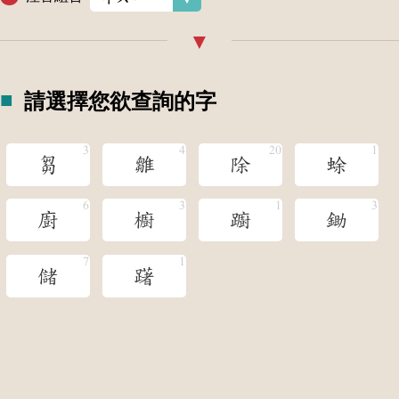
請選擇您欲查詢的字
芻
雛
除
蜍
廚
櫥
躕
鋤
儲
躇