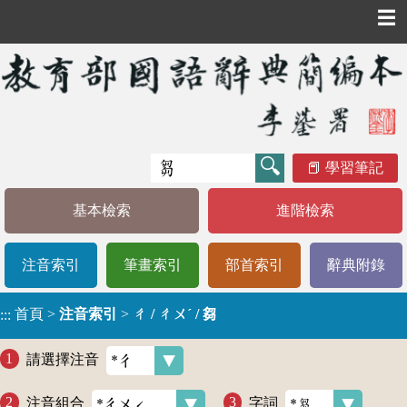
☰
學習筆記
基本檢索
進階檢索
注音索引
筆畫索引
部首索引
辭典附錄
首頁
>
注音索引
>
ㄔ / ㄔㄨˊ / 芻
:::
請選擇注音
注音組合
字詞