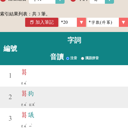
索引結果列表：共
3
筆。
加入筆記
字詞
編號
音讀
注音
漢語拼音
芻
1
ˊ
ㄔㄨ
芻
狗
2
ˊ
ˇ
ㄔㄨ
ㄍㄡ
芻
議
3
ˊ
ˋ
ㄔㄨ
ㄧ