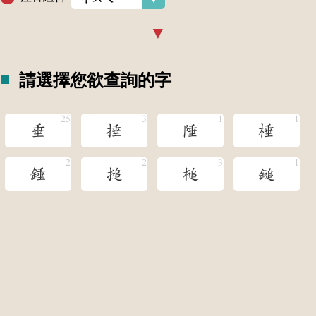
請選擇您欲查詢的字
垂
捶
陲
棰
錘
搥
槌
鎚