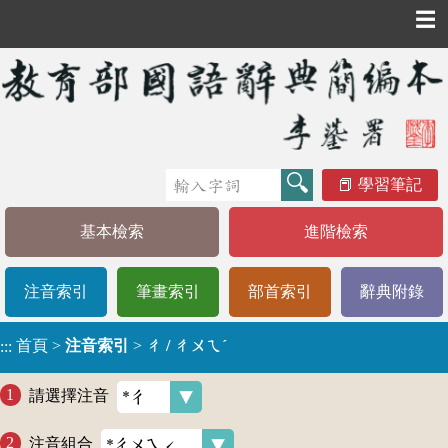
☰
學習筆記
基本檢索
進階檢索
注音索引
筆畫索引
部首索引
辭典附錄
首頁
>
注音索引
>
ㄔ / ㄔㄨㄟˊ
:::
請選擇注音
注音組合