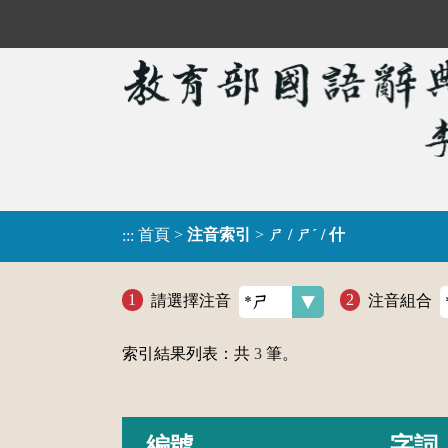
首頁
>
注音索引
>
ㄕ / ㄕˊ / 什
:::
請選擇注音
注音組合
索引結果列表：共
3
筆。
編號
字詞