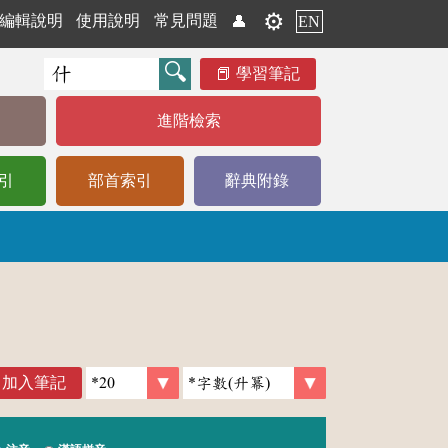
⚙️
編輯說明
使用說明
常見問題
👤
EN
學習筆記
進階檢索
引
部首索引
辭典附錄
加入筆記