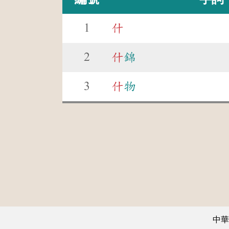
1
什
2
什
錦
3
什
物
中華