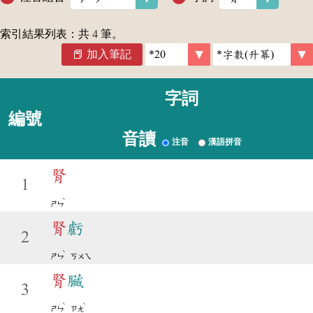
索引結果列表：共
4
筆。
加入筆記
字詞
編號
音讀
注音
漢語拼音
腎
1
ˋ
ㄕㄣ
腎
虧
2
ˋ
ㄕㄣ
ㄎㄨㄟ
腎
臟
3
ˋ
ˋ
ㄕㄣ
ㄗㄤ