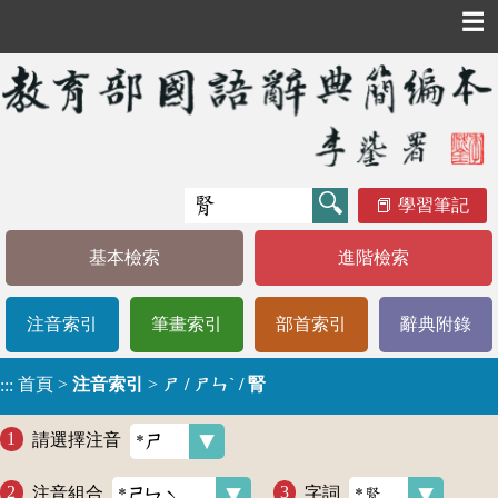
☰
學習筆記
基本檢索
進階檢索
注音索引
筆畫索引
部首索引
辭典附錄
首頁
>
注音索引
>
ㄕ / ㄕㄣˋ / 腎
:::
請選擇注音
注音組合
字詞