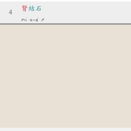
腎
結石
4
ˋ
ˊ
ˊ
ㄕㄣ
ㄐㄧㄝ
ㄕ