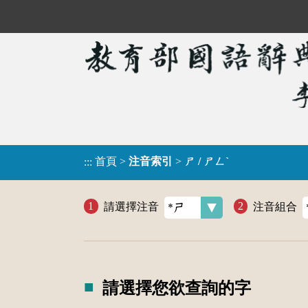
首頁
>
注音索引
>
ㄕ / ㄕㄥˋ
:::
請選擇注音
注音組合
請選擇您欲查詢的字