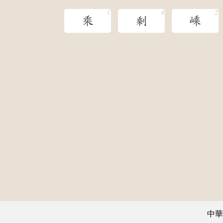
乘
剩
嵊
中華