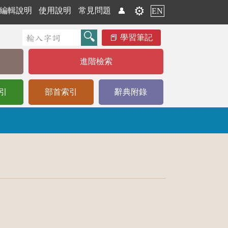
⚙️
編輯說明
使用說明
常見問題
👤
EN
學習筆記
進階檢索
引
部首索引
辭典附錄