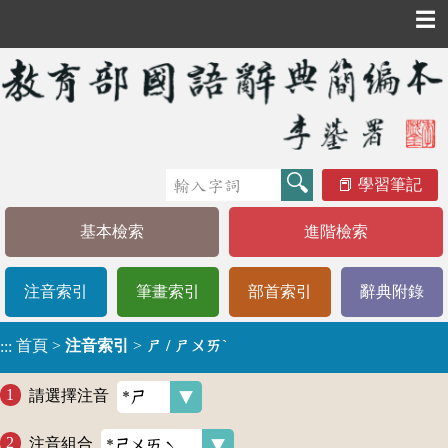
☰
學習筆記
基本檢索
進階檢索
注音索引
筆畫索引
部首索引
辭典附錄
首頁
>
注音索引
>
ㄕ / ㄕㄨㄞˋ
:::
請選擇注音
注音組合