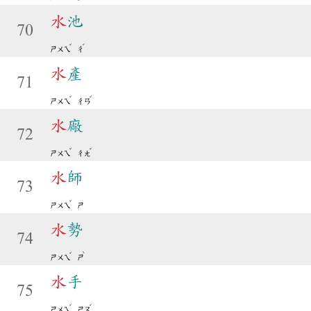
水
池
70
ˇ
ˊ
ㄕㄨㄟ
ㄔ
水
產
71
ˇ
ˇ
ㄕㄨㄟ
ㄔㄢ
水
廠
72
ˇ
ˇ
ㄕㄨㄟ
ㄔㄤ
水
師
73
ˇ
ㄕㄨㄟ
ㄕ
水
勢
74
ˇ
ˋ
ㄕㄨㄟ
ㄕ
水
手
75
ˇ
ˇ
ㄕㄨㄟ
ㄕㄡ