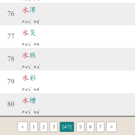
水
澤
76
ˇ
ˊ
ㄕㄨㄟ
ㄗㄜ
水
災
77
ˇ
ㄕㄨㄟ
ㄗㄞ
水
族
78
ˇ
ˊ
ㄕㄨㄟ
ㄗㄨ
水
彩
79
ˇ
ˇ
ㄕㄨㄟ
ㄘㄞ
水
槽
80
ˇ
ˊ
ㄕㄨㄟ
ㄘㄠ
＜
1
2
3
[4/7]
5
6
7
＞