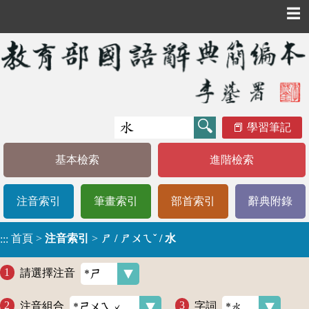
☰
學習筆記
基本檢索
進階檢索
注音索引
筆畫索引
部首索引
辭典附錄
首頁
>
注音索引
>
ㄕ / ㄕㄨㄟˇ / 水
:::
請選擇注音
注音組合
字詞