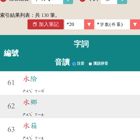
索引結果列表：共
130
筆。
加入筆記
字詞
編號
音讀
注音
漢語拼音
水
險
61
ˇ
ˇ
ㄕㄨㄟ
ㄒㄧㄢ
水
鄉
62
ˇ
ㄕㄨㄟ
ㄒㄧㄤ
水
箱
63
ˇ
ㄕㄨㄟ
ㄒㄧㄤ