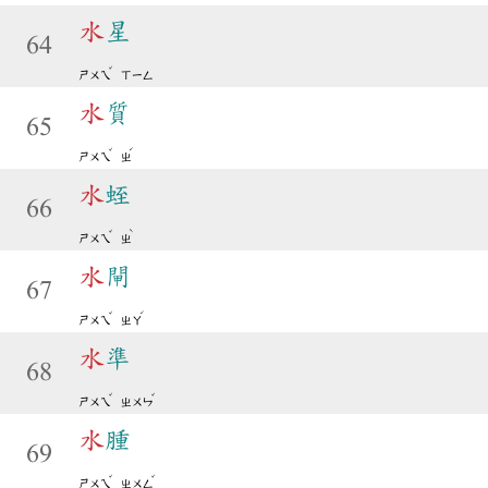
水
星
64
ˇ
ㄕㄨㄟ
ㄒㄧㄥ
水
質
65
ˇ
ˊ
ㄕㄨㄟ
ㄓ
水
蛭
66
ˇ
ˋ
ㄕㄨㄟ
ㄓ
水
閘
67
ˇ
ˊ
ㄕㄨㄟ
ㄓㄚ
水
準
68
ˇ
ˇ
ㄕㄨㄟ
ㄓㄨㄣ
水
腫
69
ˇ
ˇ
ㄕㄨㄟ
ㄓㄨㄥ