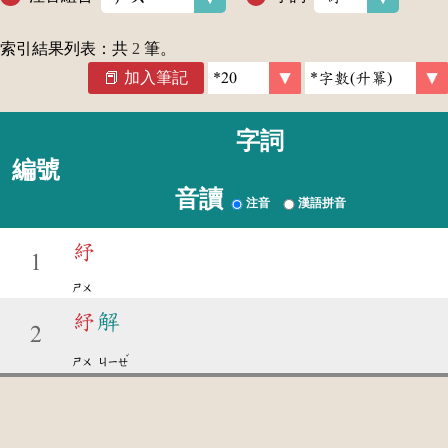
索引結果列表：共
2
筆。
加入筆記
字詞
編號
音讀
注音
漢語拼音
紓
1
ㄕㄨ
紓
解
2
ˇ
ㄕㄨ
ㄐㄧㄝ