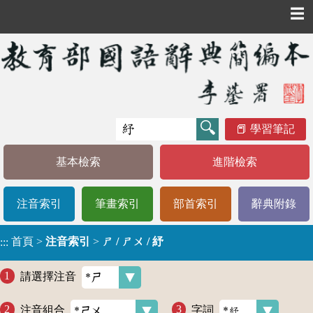
☰
學習筆記
基本檢索
進階檢索
注音索引
筆畫索引
部首索引
辭典附錄
首頁
>
注音索引
>
ㄕ / ㄕㄨ / 紓
:::
請選擇注音
注音組合
字詞